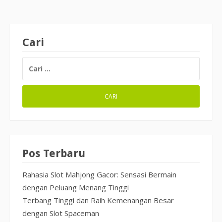
Cari
CARI
UNTUK:
Pos Terbaru
Rahasia Slot Mahjong Gacor: Sensasi Bermain
dengan Peluang Menang Tinggi
Terbang Tinggi dan Raih Kemenangan Besar
dengan Slot Spaceman