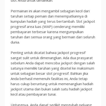
slot Anda untuk dimainkan.
Permainan ini akan mengambil sebagian kecil dari
taruhan setiap pemain dan menempatkannya di
kumpulan hadiah yang terus bertambah. Slot jackpot
progresif area luas (WAP) cenderung memiliki
pembayaran terbesar karena mengumpulkan
taruhan dari semua orang yang bermain dari seluruh
dunia.
Penting untuk dicatat bahwa jackpot progresif
sangat sulit untuk dimenangkan. Ada dua prasyarat
sebelum Anda dapat mencoba jackpot dengan salah
satunya memiliki taruhan yang disetel ke maksimum
untuk sebagian besar slot progresif. Bahkan jika
Anda berhasil memenuhi fasilitas ini, Anda tetap
harus cukup beruntung untuk memenangkan hadiah
jackpot utama dan bukan salah satu hadiah jackpot
kecil atau pembayaran tunai.
Untungnya, Anda dapat sedikit mengubah peluang