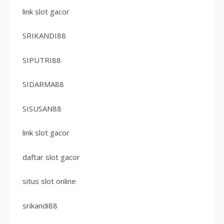
link slot gacor
SRIKANDI88
SIPUTRI88
SIDARMA88
SISUSAN88
link slot gacor
daftar slot gacor
situs slot online
srikandi88