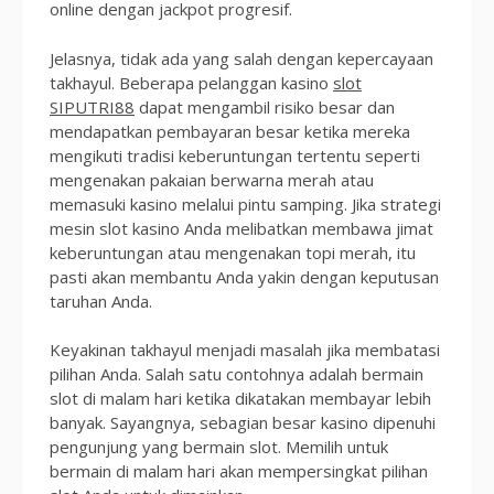
online dengan jackpot progresif.
Jelasnya, tidak ada yang salah dengan kepercayaan
takhayul. Beberapa pelanggan kasino
slot
SIPUTRI88
dapat mengambil risiko besar dan
mendapatkan pembayaran besar ketika mereka
mengikuti tradisi keberuntungan tertentu seperti
mengenakan pakaian berwarna merah atau
memasuki kasino melalui pintu samping. Jika strategi
mesin slot kasino Anda melibatkan membawa jimat
keberuntungan atau mengenakan topi merah, itu
pasti akan membantu Anda yakin dengan keputusan
taruhan Anda.
Keyakinan takhayul menjadi masalah jika membatasi
pilihan Anda. Salah satu contohnya adalah bermain
slot di malam hari ketika dikatakan membayar lebih
banyak. Sayangnya, sebagian besar kasino dipenuhi
pengunjung yang bermain slot. Memilih untuk
bermain di malam hari akan mempersingkat pilihan