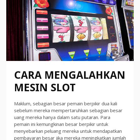
CARA MENGALAHKAN
MESIN SLOT
Maklum, sebagian besar pemain berpikir dua kali
sebelum mereka mempertaruhkan sebagian besar
uang mereka hanya dalam satu putaran. Para
pemain ini kemungkinan besar berpikir untuk
menyebarkan peluang mereka untuk mendapatkan
pembayaran besar jika mereka meningkatkan jumlah