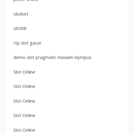
sbobet
slot88
rtp slot gacor
demo slot pragmatic maxwin olympus
Slot Online
Slot Online
Slot Online
Slot Online
Slot Online