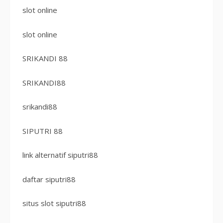
slot online
slot online
SRIKANDI 88
SRIKANDI88
srikandi88
SIPUTRI 88
link alternatif siputri88
daftar siputri88
situs slot siputri88